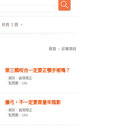
，共有
3
頁 。
首頁
>
診療項目
第三類咬合一定要正顎手術嗎？
．類別：齒顎矯正
．點閱數：181
擴弓，不一定要是童年陰影
．類別：齒顎矯正
．點閱數：183