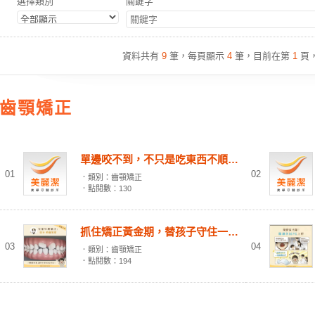
選擇類別
關鍵字
資料共有
9
筆，每頁顯示
4
筆，目前在第
1
頁
齒顎矯正
單邊咬不到，不只是吃東西不順而是咬合與關節長期失衡的警訊
01
02
．類別：齒顎矯正
．點閱數：130
抓住矯正黃金期，替孩子守住一輩子的笑容
03
04
．類別：齒顎矯正
．點閱數：194