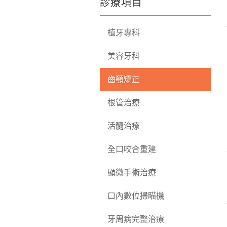
診療項目
植牙專科
美容牙科
齒顎矯正
根管治療
活髓治療
全口咬合重建
顯微手術治療
口內數位掃瞄機
牙周病完整治療